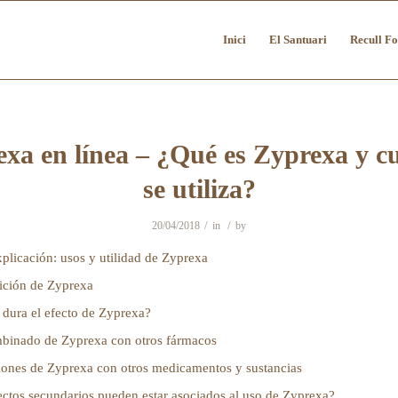
Inici
El Santuari
Recull Fo
xa en línea – ¿Qué es Zyprexa y 
se utiliza?
/
/
20/04/2018
in
by
plicación: usos y utilidad de Zyprexa
ción de Zyprexa
dura el efecto de Zyprexa?
binado de Zyprexa con otros fármacos
iones de Zyprexa con otros medicamentos y sustancias
ctos secundarios pueden estar asociados al uso de Zyprexa?