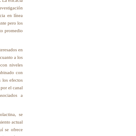
. La eficacia
nvestigación
cia en línea
nte pero los
nto promedio
teresados en
cuanto a los
 con niveles
ombinado con
 los efectos
 por el canal
asociados a
lactina, se
iento actual
uí se ofrece