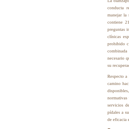
La olanzapi
conducta r
manejar la 
contiene 2
preguntas i
clínicas e
prohibido c
combinada c
necesario q
su recupera
Respecto a 
camino haci
disponible
normativas 
servicios d
pídales a s
de eficacia 