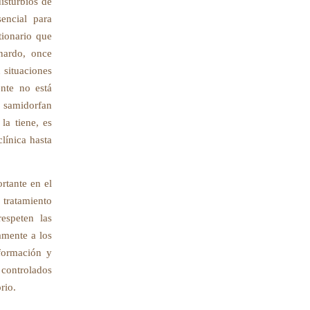
isturbios de
encial para
tionario que
nardo, once
 situaciones
nte no está
e samidorfan
la tiene, es
línica hasta
rtante en el
 tratamiento
espeten las
amente a los
nformación y
 controlados
rio.