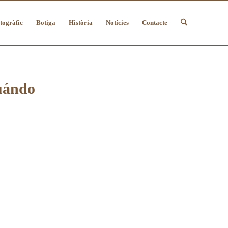
togràfic
Botiga
Història
Notícies
Contacte
cuándo