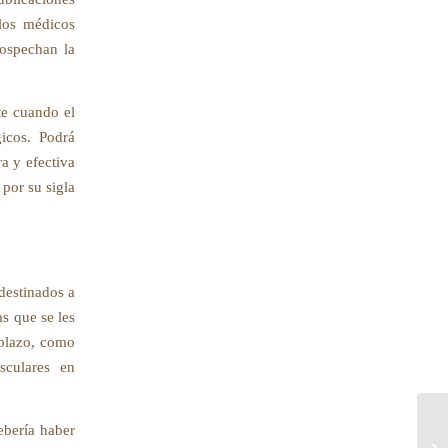
 los médicos
sospechan la
te cuando el
icos. Podrá
a y efectiva
por su sigla
destinados a
as que se les
 plazo, como
sculares en
debería haber
Pe