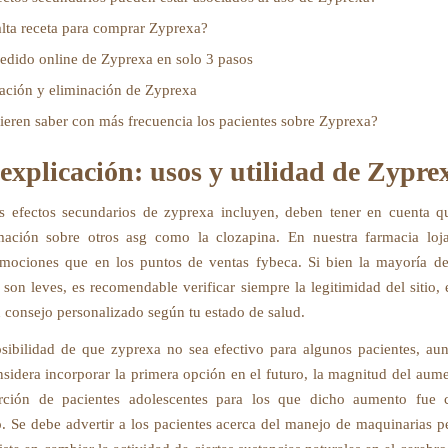
lta receta para comprar Zyprexa?
edido online de Zyprexa en solo 3 pasos
ación y eliminación de Zyprexa
eren saber con más frecuencia los pacientes sobre Zyprexa?
explicación: usos y utilidad de Zypre
es efectos secundarios de zyprexa incluyen, deben tener en cuenta 
ación sobre otros asg como la clozapina. En nuestra farmacia loja
ociones que en los puntos de ventas fybeca. Si bien la mayoría de
 son leves, es recomendable verificar siempre la legitimidad del sitio, 
n consejo personalizado según tu estado de salud.
osibilidad de que zyprexa no sea efectivo para algunos pacientes, au
sidera incorporar la primera opción en el futuro, la magnitud del aum
rción de pacientes adolescentes para los que dicho aumento fue c
vo. Se debe advertir a los pacientes acerca del manejo de maquinarias pe