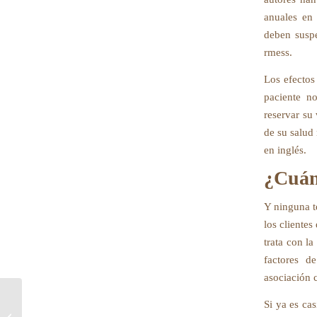
anuales en 
deben suspe
rmess.
Los efectos
paciente n
reservar su
de su salud
en inglés.
¿Cuán
Y ninguna t
los clientes
trata con l
factores d
asociación 
Si ya es cas
Pedir Norvasc por internet – ¿Qué es