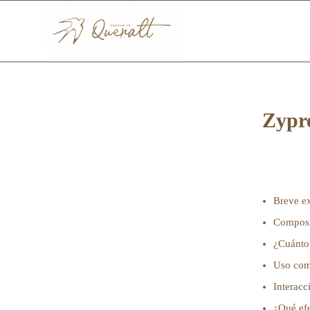
Zypre
Breve ex
Composi
¿Cuánto 
Uso com
Interacc
¿Qué efe