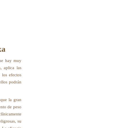
xa
que hay muy
, aplica las
 los efectos
ellos podrán
nque la gran
ento de peso
línicamente
ligrosas, su