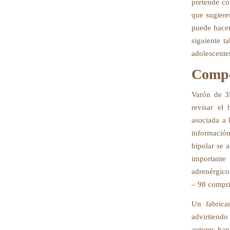
pretende co
que sugiere
puede hacer
siguiente t
adolescente
Compo
Varón de 3
revisar el
asociada a 
información
bipolar se 
importante
adrenérgico
– 98 compri
Un fabrica
advirtiendo
autores han