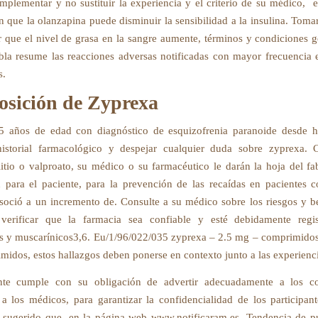
mplementar y no sustituir la experiencia y el criterio de su médico, ​ e
n que la olanzapina puede disminuir la sensibilidad a la insulina. Toma
 que el nivel de grasa en la sangre aumente, términos y condiciones ge
abla resume las reacciones adversas notificadas con mayor frecuencia 
s.
sición de Zyprexa
5 años de edad con diagnóstico de esquizofrenia paranoide desde h
 historial farmacológico y despejar cualquier duda sobre zyprexa. 
litio o valproato, su médico o su farmacéutico le darán la hoja del fa
 para el paciente, para la prevención de las recaídas en pacientes c
asoció a un incremento de. Consulte a su médico sobre los riesgos y be
 verificar que la farmacia sea confiable y esté debidamente regist
s y muscarínicos3,6. Eu/1/96/022/035 zyprexa – 2.5 mg – comprimidos
midos, estos hallazgos deben ponerse en contexto junto a las experienci
nte cumple con su obligación de advertir adecuadamente a los c
 a los médicos, para garantizar la confidencialidad de los participan
 sugerido que, en la página web www.notificaram.es. Tendencia de p