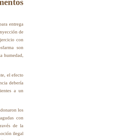
mentos
para entrega
 inyección de
jercicio con
osfarma son
 la humedad,
e, el efecto
ncia debería
ientes a un
ndonaron los
 agudas con
ravés de la
moción ilegal