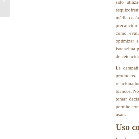
sido utiliz
Norvasc?
esquizofren
médico o fa
precaución c
como evalu
optimizar e
isoenzima p
de cetoacido
La campaña
productos.
relacionad
blancos. No
tomar deci
permite comp
usan.
Uso c