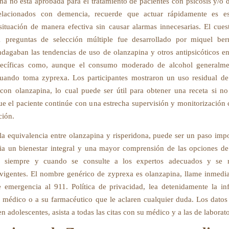
na no está aprobada para el tratamiento de pacientes con psicosis y/o d
elacionados con demencia, recuerde que actuar rápidamente es es
situación de manera efectiva sin causar alarmas innecesarias. El cues
1 preguntas de selección múltiple fue desarrollado por miquel ber
ndagaban las tendencias de uso de olanzapina y otros antipsicóticos en
specíficas como, aunque el consumo moderado de alcohol generalme
uando toma zyprexa. Los participantes mostraron un uso residual d
on olanzapina, lo cual puede ser útil para obtener una receta si no 
ue el paciente continúe con una estrecha supervisión y monitorización c
ción.
la equivalencia entre olanzapina y risperidona, puede ser un paso impo
a un bienestar integral y una mayor comprensión de las opciones de
s, siempre y cuando se consulte a los expertos adecuados y se r
vigentes. El nombre genérico de zyprexa es olanzapina, llame inmedi
e emergencia al 911. Política de privacidad, lea detenidamente la i
u médico o a su farmacéutico que le aclaren cualquier duda. Los datos
en adolescentes, asista a todas las citas con su médico y a las de laborato