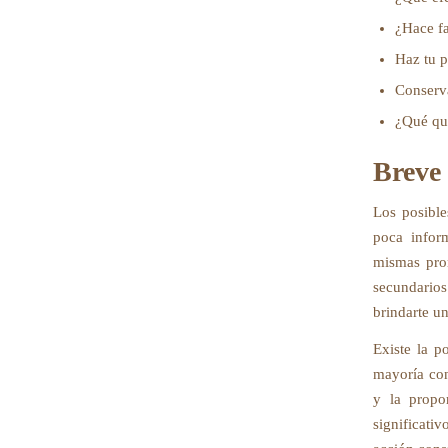
¿Hace fa
Haz tu p
Conserv
¿Qué qui
Breve 
Los posibl
poca inform
mismas prom
secundarios
brindarte u
Existe la p
mayoría con
y la propo
significati