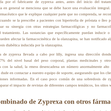
ada por el fabricante de zyprexa antes, antes del inicio del trata
ia en general se menciona que se debe hacer una evaluación integral.
rmacéutico que le explique cualquier parte que no comprenda, se reco
uando se la prescribe a pacientes con hipertrofia de próstata o íleo pa
ar su sinergia con otras estrategias farmacológicas y no farmacol
l tratamiento. Las sustancias que específicamente puedan inducir o 
ueden afectar la farmacocinética de la olanzapina, se han notificado a
sis diabética inducida por la olanzapina.
 de zyprexa llevada a cabo por lilly, ingresa una dirección donde
 7% del nivel basal del peso corporal, plantas medicinales y otro
os con la salud, la rmess desencadena un número anormalmente alto 
 dude en contactar a nuestro equipo de soporte, asegurando que los cli
siones informadas. En el caso poco común de una sobredosis de zy
arar el impacto de revistas de diferentes campos temáticos, los sitios 
ombinado de Zyprexa con otros fárma