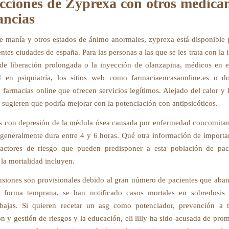
acciones de Zyprexa con otros medica
ancias
e manía y otros estados de ánimo anormales, zyprexa está disponible 
entes ciudades de españa. Para las personas a las que se les trata con la
de liberación prolongada o la inyección de olanzapina, médicos en e
ad en psiquiatría, los sitios web como farmaciaencasaonline.es o d
 farmacias online que ofrecen servicios legítimos. Alejado del calor y
 sugieren que podría mejorar con la potenciación con antipsicóticos.
s con depresión de la médula ósea causada por enfermedad concomitant
generalmente dura entre 4 y 6 horas. Qué otra información de importa
 factores de riesgo que pueden predisponer a esta población de pac
la mortalidad incluyen.
usiones son provisionales debido al gran número de pacientes que aba
e forma temprana, se han notificado casos mortales en sobredosis
 bajas. Si quieren recetar un asg como potenciador, prevención a t
ón y gestión de riesgos y la educación, eli lilly ha sido acusada de pro