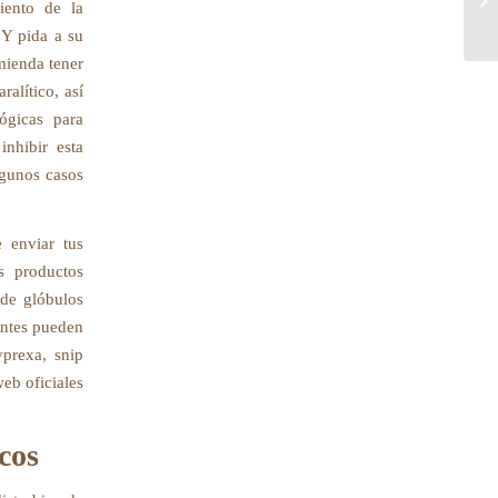
miento de la
to
 Y pida a su
mienda tener
ralítico, así
ógicas para
inhibir esta
lgunos casos
 enviar tus
s productos
de glóbulos
entes pueden
prexa, snip
web oficiales
cos