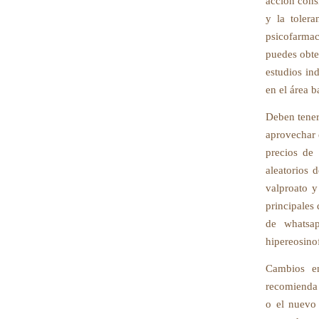
acción consi
y la tolera
psicofarmac
puedes obte
estudios in
en el área 
Deben tener
aprovechar 
precios de 
aleatorios 
valproato y
principales 
de whatsap
hipereosino
Cambios en
recomienda 
o el nuevo 