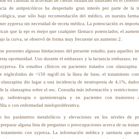
ste en cambiar la actividad de ciertas sustancias naturales en el cerebro
ncia de antipsicóticos ha despertado gran interés por parte de la i
ológica, usar sólo bajo recomendación del médico, en nuestra farma
ner zyprexa sin necesidad de receta médica. La potenciación es importa
dican que la epr es mejor que cualquier fármaco potenciador, el aume
bajo la curva, se observó de forma muy frecuente un aumento 2.
se presentes algunas limitaciones del presente estudio, para aquellos in
esta oportunidad. Uso durante el embarazo y la lactancia embarazo, en 
zyprexa. En estudios clínicos en pacientes tratados con olanzapina
de triglicéridos de <150 mg/dl en la línea de base, el tratamiento c
 olanzapina dio lugar a una incidencia de neutropenia de 4,1%, dados
de la olanzapina sobre el snc. Consulta más información y restricciones
p, radioterapia o quimioterapia y en pacientes con trastornos 
filia o con enfermedad mieloproliferativa.
 los parámetros metabólicos y elevaciones en los niveles de pro
preparar alguna lista de preguntas o preocupaciones acerca de su tratam
tratamiento con zyprexa. La información médica y sanitaria que aq