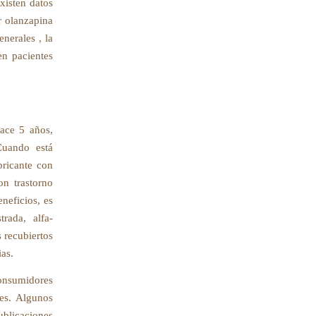
xisten datos
r olanzapina
nerales , la
en pacientes
ace 5 años,
Cuando está
bricante con
on trastorno
neficios, es
rada, alfa-
 recubiertos
as.
onsumidores
tes. Algunos
ublicaciones