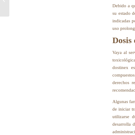
está dirigido el uso de Ve...
Debido a qu
su estado d
indicadas p
uso prolong
Dosis 
Vaya al ser
toxicológic
dostinex e
compuestos 
derechos r
recomendac
Algunas far
de iniciar 
utilizarse 
desarrolla d
administra