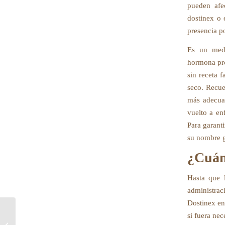
pueden afe
dostinex o 
presencia po
Es un medi
hormona pro
sin receta f
seco. Recue
más adecuad
vuelto a en
Para garanti
su nombre g
¿Cuán
Hasta que 
administrac
Dostinex en
si fuera ne
¿Ventolin con o sin receta? – ¿A quién