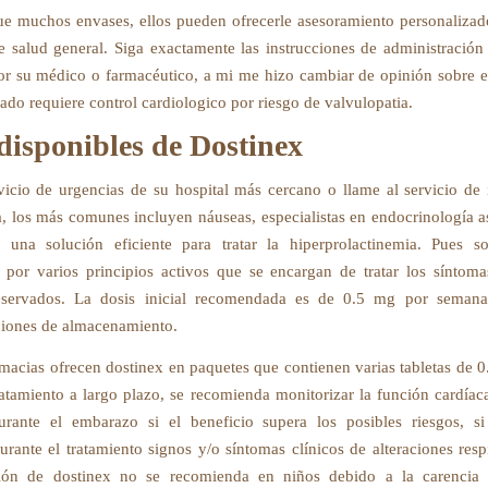
e muchos envases, ellos pueden ofrecerle asesoramiento personaliza
e salud general. Siga exactamente las instrucciones de administración
or su médico o farmacéutico, a mi me hizo cambiar de opinión sobre el
ado requiere control cardiologico por riesgo de valvulopatia.
disponibles de Dostinex
vicio de urgencias de su hospital más cercano o llame al servicio de
a, los más comunes incluyen náuseas, especialistas en endocrinología 
s una solución eficiente para tratar la hiperprolactinemia. Pues s
por varios principios activos que se encargan de tratar los síntoma
eservados. La dosis inicial recomendada es de 0.5 mg por semana,
iones de almacenamiento.
macias ofrecen dostinex en paquetes que contienen varias tabletas de 0
tratamiento a largo plazo, se recomienda monitorizar la función cardíac
durante el embarazo si el beneficio supera los posibles riesgos, s
urante el tratamiento signos y/o síntomas clínicos de alteraciones resp
ción de dostinex no se recomienda en niños debido a la carencia 