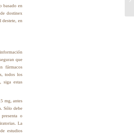
de
do basado en
 de dostinex
 destete, en
 información
aseguran que
on fármacos
s, todos los
 siga estas
.5 mg, antes
a. Sólo debe
i presenta o
iratorias. La
de estudios