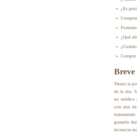
¿Es posi
Comprar 
Formatos
¿Qué dic
¿Cuánto 
Compre D
Breve 
Tienes la po
de la dra. 
un médico a
con una de 
tratamiento
gustaría da
lactancia m