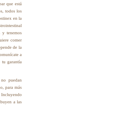
bar que está
s, todos los
stinex en la
rointestinal
s y tenemos
quiere comer
epende de la
 comunícate a
 tu garantía
s no puedan
zo, para más
 Incluyendo
ibuyen a las