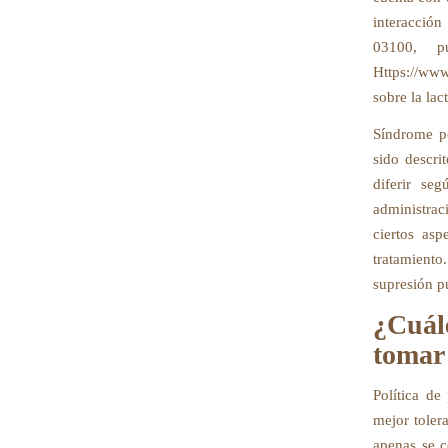
interacció
03100, p
Https://www
sobre la lac
Síndrome po
sido descri
diferir se
administrac
ciertos asp
tratamiento
supresión pu
¿Cuál
tomar
Política de
mejor toler
apenas se c