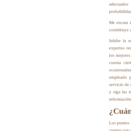
adecuados 
probabilida
Me encata v
contribuye 
Inhibe la s
expertos re
los mejores 
cuenta cier
ocasionada
empleado pr
servicio de 
y siga las 
información
¿Cuán
Los puntos 
cuenta con 