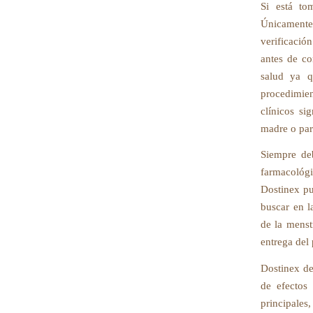
Si está to
Únicamente
verificació
antes de co
salud ya q
procedimie
clínicos si
madre o para
Siempre deb
farmacológ
Dostinex pu
buscar en l
de la menst
entrega del
Dostinex de
de efectos 
principales