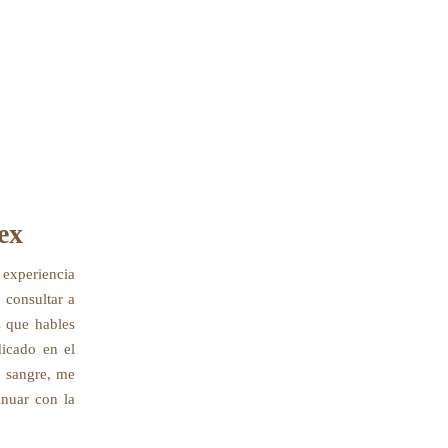
ex
a experiencia
 consultar a
s que hables
dicado en el
n sangre, me
inuar con la