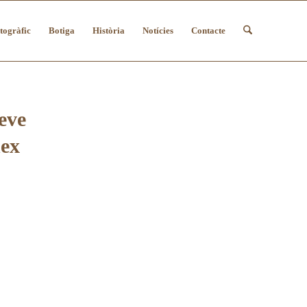
togràfic
Botiga
Història
Notícies
Contacte
eve
nex