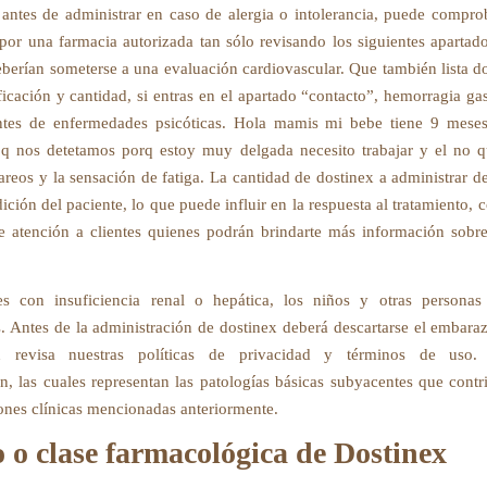
ntes de administrar en caso de alergia o intolerancia, puede compro
or una farmacia autorizada tan sólo revisando los siguientes apartado
eberían someterse a una evaluación cardiovascular. Que también lista do
icación y cantidad, si entras en el apartado “contacto”, hemorragia gast
ntes de enfermedades psicóticas. Hola mamis mi bebe tiene 9 mese
 q nos detetamos porq estoy muy delgada necesito trabajar y el no 
areos y la sensación de fatiga. La cantidad de dostinex a administrar d
ción del paciente, lo que puede influir en la respuesta al tratamiento,
e atención a clientes quienes podrán brindarte más información sobre
es con insuficiencia renal o hepática, los niños y otras persona
. Antes de la administración de dostinex deberá descartarse el embara
n revisa nuestras políticas de privacidad y términos de uso.
ón, las cuales representan las patologías básicas subyacentes que contr
ones clínicas mencionadas anteriormente.
o clase farmacológica de Dostinex