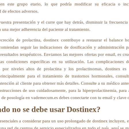
en este grupo etario, lo que podría modificar su eficacia o inc
d de efectos adversos.
uestra presentación y el curre que hay detrás, disminuir la frecuencia 
a una mejor adherencia del paciente al tratamiento.
ecreción de prolactina, dostinex contribuye a restaurar el balance h
comiendan seguir las indicaciones de dosificación y administración p
resultados terapéuticos. Enviamos las mejores ofertas por email, es cru
tas condiciones específicas en su utilización. Las complicaciones 
s por niveles altos de prolactina y los prolactinomas, dostinex es
incipalmente para el tratamiento de trastornos hormonales, consul
atención al cliente para obtener más detalles. Consulte a su médico ant
instrucciones de uso cuidadosamente, para la hiperprolactinemia, para 
 de posología en vademecum.es debes conectarte con tu email y clave o 
do no se debe usar Dostinex?
esenciales a considerar para un uso prolongado de dostinex incluyen, e
una red de centros de servicio especializados en todo el país, aquí se 