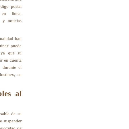
digo postal
en línea.
s y noticias
xualidad han
stinex puede
, ya que su
er en cuenta
r durante el
dostinex, su
les al
nsable de su
be suspender
velocidad de