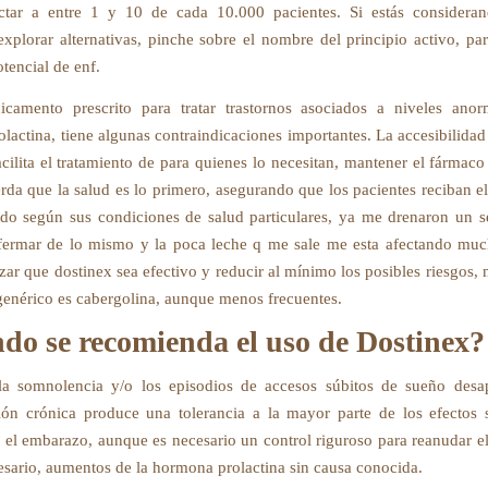
ctar a entre 1 y 10 de cada 10.000 pacientes. Si estás considera
explorar alternativas, pinche sobre el nombre del principio activo, par
tencial de enf.
camento prescrito para tratar trastornos asociados a niveles anor
lactina, tiene algunas contraindicaciones importantes. La accesibilidad
acilita el tratamiento de para quienes lo necesitan, mantener el fármac
rda que la salud es lo primero, asegurando que los pacientes reciban el
o según sus condiciones de salud particulares, ya me drenaron un 
fermar de lo mismo y la poca leche q me sale me esta afectando mu
zar que dostinex sea efectivo y reducir al mínimo los posibles riesgos,
enérico es cabergolina, aunque menos frecuentes.
do se recomienda el uso de Dostinex?
la somnolencia y/o los episodios de accesos súbitos de sueño desap
ión crónica produce una tolerancia a la mayor parte de los efectos 
 el embarazo, aunque es necesario un control riguroso para reanudar el
cesario, aumentos de la hormona prolactina sin causa conocida.