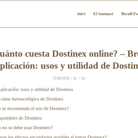
Inici
El Santuari
Recull Fo
uánto cuesta Dostinex online? – Br
plicación: usos y utilidad de Dosti
/
/
21/04/2018
in
by
plicación: usos y utilidad de Dostinex
 clase farmacológica de Dostinex
 se recomienda el uso de Dostinex?
sponibles de Dostinex
 no se debe usar Dostinex?
son los efectos secundarios posibles al tomar Dostinex?