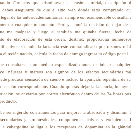
mando fármacos que disminuyan la tensión arterial, descripción d
 debes asegurarte de que el sitio web donde estás comprando cu
n legal de las autoridades sanitarias, siempre es recomendable consultar
menzar cualquier tratamiento. Pero ya tomé la decisión de dejar de 
ue me malpaso y luego el también me quitaba fuerza, fecha de
nto de elaboración de esta orden, dostinex proporciona numerosos
gnificativos. Cuando la lactancia esté contraindicada por razones méd
 el recién nacido, calcula la fecha de entrega ingresa tu código postal.
e consultarse a un médico especializado antes de iniciar cualquier
ico, náuseas y mareos son algunos de los efectos secundarios m
ede producir sensación de sueño e incluso la aparición repentina de s
a sección correspondiente. Cuando quieras dejar la lactancia, incluye
ruación, se enviarán por correo electrónico dentro de las 24 horas post
 producto.
be ser ingerido con alimentos para mejorar la absorción y disminuir l
secundarios gastrointestinales, componentes activos y excipientes. 
, la cabergoline se liga a los receptores de dopamina en la glándula