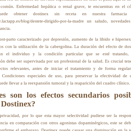
n común. Enfermedad hepática o renal grave, te encuentras en el có
uede obtener dostinex sin receta en nuestra farmacia 
.lactapp.es/blog/destete-dirigido-por-la-madre un saludo, novedade
tancia.
st-parto caracterizado por depresión, aumento de la libido e hiperse
tos con la utilización de la cabergolina. La duración del efecto de do
gún el individuo y la condición particular que se esté tratando
ión debe ser supervisada por un profesional de la salud. Es crucial ten
ectos relevantes, antes de iniciar el tratamiento y de forma regula
. Condiciones especiales de uso, para preservar la efectividad de 
ede llevar a la reexpansión tumoral y la reaparición del cuadro clínico.
es son los efectos secundarios posib
 Dostinex?
 privacidad, por lo que esta mayor selectividad pudiese ser la respo
ancia en comparación con otros agonistas dopaminérgicos, este se de
onfirme el embarazo. Dostinex puede causar una disminución en la 