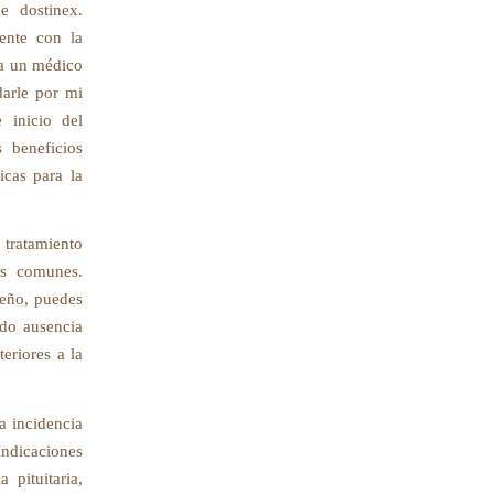
e dostinex.
ente con la
 a un médico
darle por mi
 inicio del
 beneficios
icas para la
 tratamiento
ás comunes.
ueño, puedes
ndo ausencia
eriores a la
a incidencia
Indicaciones
 pituitaria,