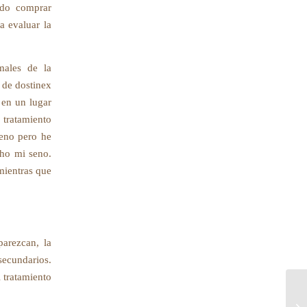
ndo comprar
a evaluar la
males de la
 de dostinex
o en un lugar
 tratamiento
seno pero he
cho mi seno.
 mientras que
arezcan, la
secundarios.
 tratamiento
Is