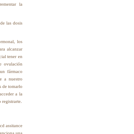
rementar la
de las dosis
ormonal, los
ara alcanzar
cial tener en
de ovulación
 un fármaco
te a nuestro
es de tomarlo
acceder a la
registrarte.
cd assitance
menciona una