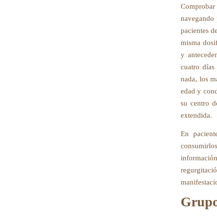
Comprobar a
navegando p
pacientes d
misma dosif
y antecede
cuatro días
nada, los m
edad y condi
su centro d
extendida.
En pacient
consumirlos
informació
regurgitaci
manifestaci
Grupo 