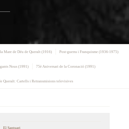
la Mare de Déu de Queralt (1916)
Post-guerra i Franquisme (1936-1975)
egants Nous (1991)
75è Aniversari de la Coronació (1991)
e Queralt: Cartells i Retransmisions televisives
El Santuari