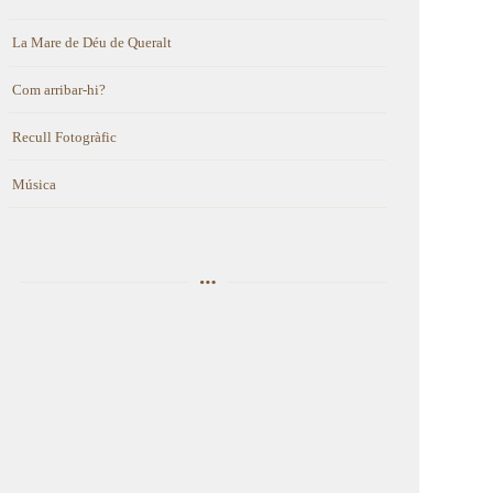
La Mare de Déu de Queralt
Com arribar-hi?
Recull Fotogràfic
Música