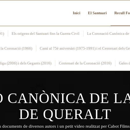
Inici
El Santuari
Recull Fo
91)
Els origens del Santuari fins la Guerra Civil
La Coronació Canònica de 
 la Coronació (1966)
Camí al 75è aniversàri (1975-1991) i el Centenari dels G
iga (2006) i dels Gegants (2016)
Centenari de la Coronació (2016)
Gales d
 CANÒNICA DE L
DE QUERALT
s documents de diversos autors i un petit video realitzat per Cabot Films