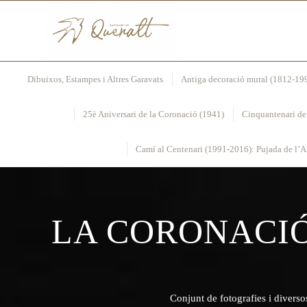
Dibuixos, Estampes i Altres Garavats
Antiga decoració mural (1812-19
25è Aniversari de la Coronació (1941)
Cinquantenari de
Camí al Centenari (1991-2016): Pujada de l’Al
LA CORONACIÓ
Conjunt de fotografies i diverso