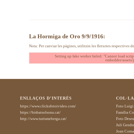
La Hormiga de Oro 9/9/1916:
Nota: Per canviar les pàgines, utilitzin les fletxetes respectives de
Setting up fake worker failed: "Cannot load scrip
embedder/assets/j
ENLLAÇOS D’INTERÈS
COL·L
https://www.clicksfotoivideo.com/
Foto Luigi
https://bisbatsolsona.cat/
Família Cor
http://www.turismeberga.cat/
Foto Deseu
Juli Gendra
Joan Coma