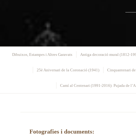
Dibuixos, Estampes i Altres Garavats
Antiga decoració mural (1812-19
25è Aniversari de la Coronació (1941)
Cinquantenari de
Camí al Centenari (1991-2016): Pujada de l’Al
Fotografies i documents: