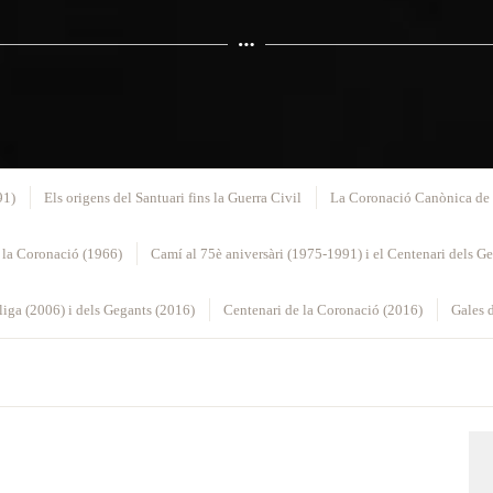
91)
Els origens del Santuari fins la Guerra Civil
La Coronació Canònica de 
 la Coronació (1966)
Camí al 75è aniversàri (1975-1991) i el Centenari dels G
iga (2006) i dels Gegants (2016)
Centenari de la Coronació (2016)
Gales d