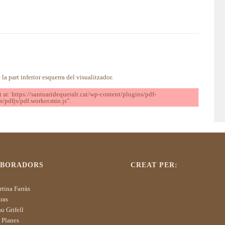
 la part inferior esquerra del visualitzador.
t at: https://santuaridequeralt.cat/wp-content/plugins/pdf-
s/pdfjs/pdf.worker.min.js".
ABORADORS
CREAT PER:
tina Farràs
ras
u Grifell
 Planes