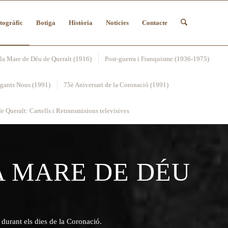
togràfic
Botiga
Història
Notícies
Contacte
la Mare de Déu de Queralt (1916)
Post-guerra i Franquisme (1936-1975)
egants Nous (1991)
75è Aniversari de la Coronació (1991)
e Queralt: Cartells i Retransmisions televisives
A MARE DE DÉU
 durant els dies de la Coronació.