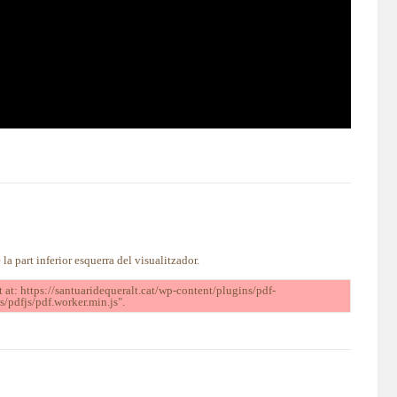
 la part inferior esquerra del visualitzador.
t at: https://santuaridequeralt.cat/wp-content/plugins/pdf-
s/pdfjs/pdf.worker.min.js".