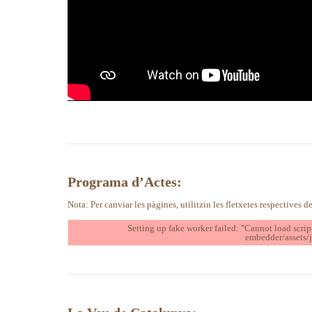
Programa d’Actes:
Nota: Per canviar les pàgines, utilitzin les fletxetes respectives de
Setting up fake worker failed: "Cannot load scrip
embedder/assets/j