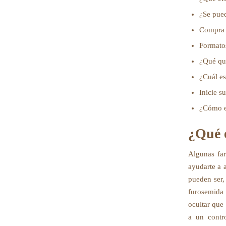
¿Se pued
Compra F
Formato
¿Qué qui
¿Cuál es
Inicie s
¿Cómo e
¿Qué 
Algunas far
ayudarte a 
pueden ser,
furosemida 
ocultar que
a un contr