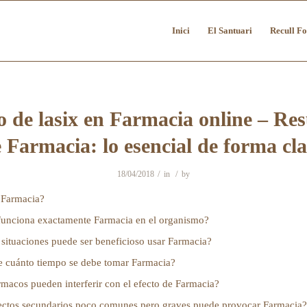
Inici
El Santuari
Recull Fo
o de lasix​ en Farmacia online – R
 Farmacia: lo esencial de forma cl
/
/
18/04/2018
in
by
 Farmacia?
unciona exactamente Farmacia en el organismo?
situaciones puede ser beneficioso usar Farmacia?
e cuánto tiempo se debe tomar Farmacia?
macos pueden interferir con el efecto de Farmacia?
ectos secundarios poco comunes pero graves puede provocar Farmacia?