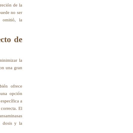
reción de la
puede no ser
 omitió, la
ecto de
minimizar la
con una gran
bién ofrece
 una opción
 específica a
 correcta. El
ransaminasas
a dosis y la