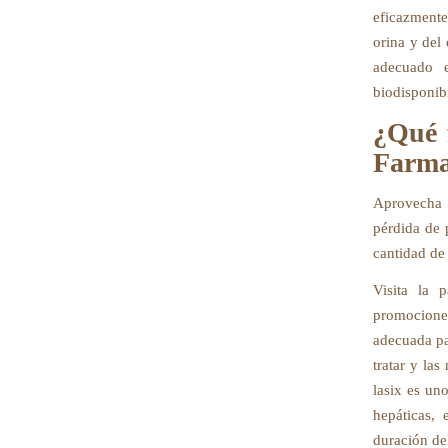
eficazmente
orina y del
adecuado e
biodisponib
¿Qué f
Farma
Aprovecha l
pérdida de 
cantidad de
Visita la 
promocione
adecuada par
tratar y las
lasix es un
hepáticas, 
duración del