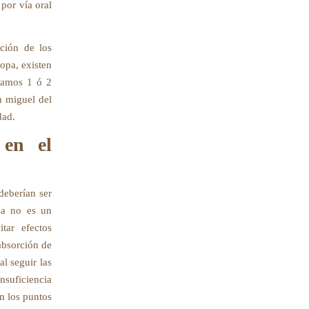
por vía oral
ición de los
opa, existen
egamos 1 ó 2
n miguel del
dad.
 en el
deberían ser
ida no es un
tar efectos
absorción de
al seguir las
nsuficiencia
n los puntos