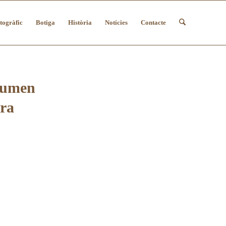
togràfic
Botiga
Història
Notícies
Contacte
esumen
ara