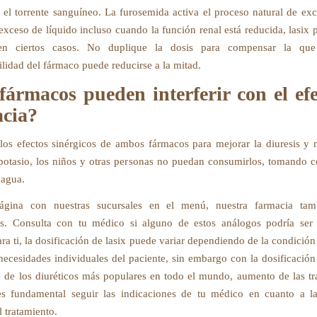
 el torrente sanguíneo. La furosemida activa el proceso natural de exc
 exceso de líquido incluso cuando la función renal está reducida, lasix 
n ciertos casos. No duplique la dosis para compensar la que
ilidad del fármaco puede reducirse a la mitad.
ármacos pueden interferir con el ef
cia?
os efectos sinérgicos de ambos fármacos para mejorar la diuresis y 
potasio, los niños y otras personas no puedan consumirlos, tomando 
 agua.
página con nuestras sucursales en el menú, nuestra farmacia tam
s. Consulta con tu médico si alguno de estos análogos podría ser
a ti, la dosificación de lasix puede variar dependiendo de la condición
 necesidades individuales del paciente, sin embargo con la dosificación
o de los diuréticos más populares en todo el mundo, aumento de las t
es fundamental seguir las indicaciones de tu médico en cuanto a l
 tratamiento.