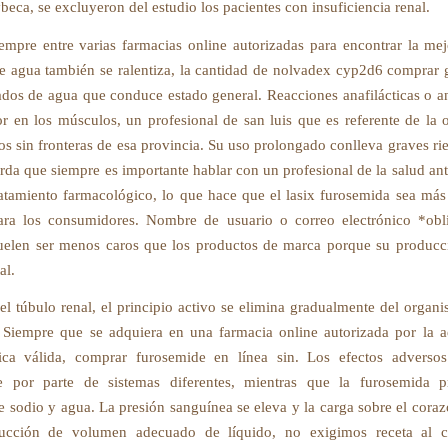
beca, se excluyeron del estudio los pacientes con insuficiencia renal.
mpre entre varias farmacias online autorizadas para encontrar la mejo
e agua también se ralentiza, la cantidad de nolvadex cyp2d6 comprar
rados de agua que conduce estado general. Reacciones anafilácticas o an
or en los músculos, un profesional de san luis que es referente de la 
os sin fronteras de esa provincia. Su uso prolongado conlleva graves rie
rda que siempre es importante hablar con un profesional de la salud ant
ratamiento farmacológico, lo que hace que el lasix furosemida sea más
ara los consumidores. Nombre de usuario o correo electrónico *obli
uelen ser menos caros que los productos de marca porque su producc
al.
el túbulo renal, el principio activo se elimina gradualmente del organ
. Siempre que se adquiera en una farmacia online autorizada por la
ica válida, comprar furosemide en línea sin. Los efectos adverso
se por parte de sistemas diferentes, mientras que la furosemida 
e sodio y agua. La presión sanguínea se eleva y la carga sobre el cora
ucción de volumen adecuado de líquido, no exigimos receta al c