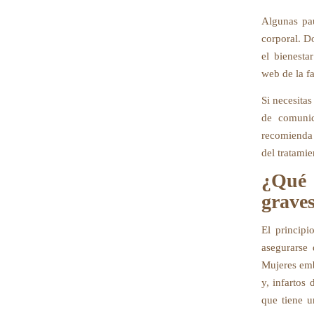
Algunas pau
corporal. D
el bienesta
web de la f
Si necesita
de comunic
recomienda i
del tratamie
¿Qué 
grave
El principi
asegurarse 
Mujeres emb
y, infartos
que tiene u