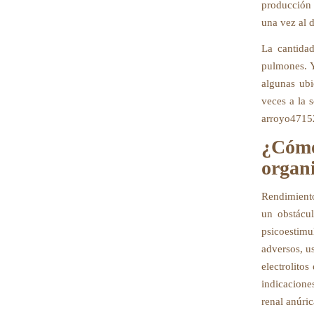
producción 
una vez al 
La cantidad
pulmones. Y
algunas ubi
veces a la 
arroyo47152
¿Cómo
organ
Rendimiento
un obstácul
psicoestim
adversos, u
electrolitos
indicacione
renal anúri