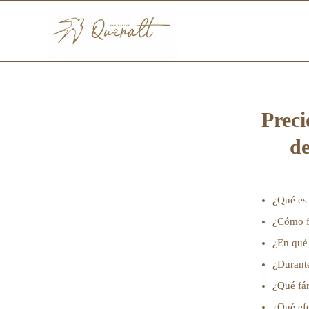
Preci
de
¿Qué es
¿Cómo f
¿En qué 
¿Durant
¿Qué fár
¿Qué ef