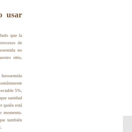
o usar
 Dado que la
 procesos de
urosemida no
stro sitio,
.
r furosemida
s comúnmente
yectable 5%,
 que sanidad
er quién está
ier momento.
 que también
.
¿E