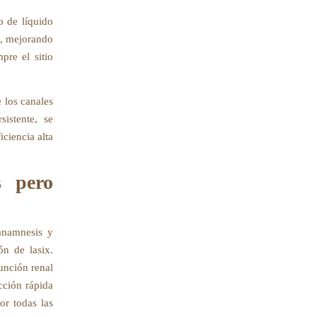
o de líquido
o, mejorando
pre el sitio
 los canales
istente, se
iciencia alta
s pero
 anamnesis y
ón de lasix.
unción renal
cción rápida
or todas las