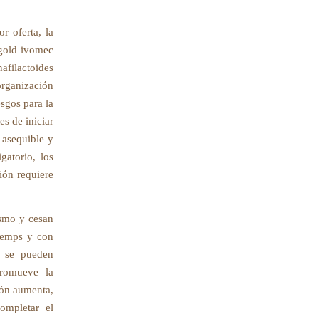
r oferta, la
 gold ivomec
afilactoides
organización
sgos para la
es de iniciar
 asequible y
gatorio, los
ión requiere
ismo y cesan
 aemps y con
s se pueden
promueve la
zón aumenta,
ompletar el