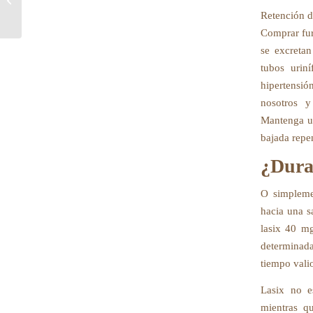
breve:...
Retención de
Comprar fur
se excretan
tubos urin
hipertensió
nosotros y
Mantenga un
bajada repen
¿Dura
O simplemen
hacia una s
lasix 40 mg
determinada
tiempo valio
Lasix no e
mientras q