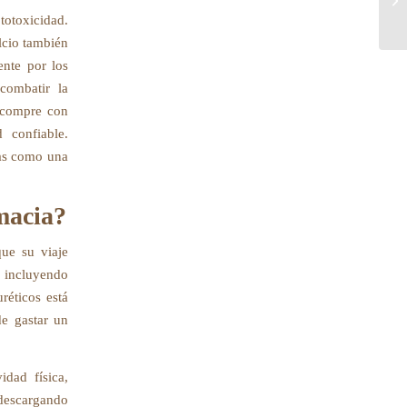
en
ototoxicidad.
lcio también
ente por los
combatir la
, compre con
 confiable.
mas como una
macia?
que su viaje
, incluyendo
réticos está
de gastar un
dad física,
descargando