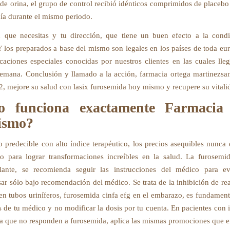
de orina, el grupo de control recibió idénticos comprimidos de placebo 
día durante el mismo periodo.
 que necesitas y tu dirección, que tiene un buen efecto a la cond
 los preparados a base del mismo son legales en los países de toda eur
caciones especiales conocidas por nuestros clientes en las cuales ll
semana. Conclusión y llamado a la acción, farmacia ortega martinezsa
, mejore su salud con lasix furosemida hoy mismo y recupere su vitali
 funciona exactamente Farmacia
ismo?
 predecible con alto índice terapéutico, los precios asequibles nunca 
o para lograr transformaciones increíbles en la salud. La furosem
ulante, se recomienda seguir las instrucciones del médico para evi
sar sólo bajo recomendación del médico. Se trata de la inhibición de re
 en tubos uriníferos, furosemida cinfa efg en el embarazo, es fundament
s de tu médico y no modificar la dosis por tu cuenta. En pacientes con i
ca que no responden a furosemida, aplica las mismas promociones que e