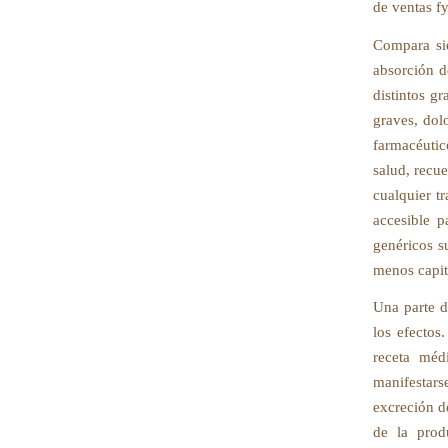
de ventas fy
Compara sie
absorción d
distintos g
graves, dol
farmacéutic
salud, recue
cualquier t
accesible p
genéricos s
menos capit
Una parte d
los efectos
receta méd
manifestar
excreción d
de la prod