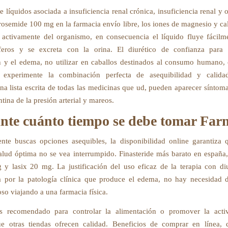
 líquidos asociada a insuficiencia renal crónica, insuficiencia renal y 
osemide 100 mg en la farmacia envío libre, los iones de magnesio y ca
 activamente del organismo, en consecuencia el líquido fluye fácilm
íferos y se excreta con la orina. El diurético de confianza para 
n y el edema, no utilizar en caballos destinados al consumo humano
 experimente la combinación perfecta de asequibilidad y calidad
a lista escrita de todas las medicinas que ud, pueden aparecer sínto
tina de la presión arterial y mareos.
nte cuánto tiempo se debe tomar Far
te buscas opciones asequibles, la disponibilidad online garantiza 
alud óptima no se vea interrumpido. Finasteride más barato en españa
 y lasix 20 mg. La justificación del uso eficaz de la terapia con diu
 por la patología clínica que produce el edema, no hay necesidad 
so viajando a una farmacia física.
s recomendado para controlar la alimentación o promover la activi
ue otras tiendas ofrecen calidad. Beneficios de comprar en línea, 