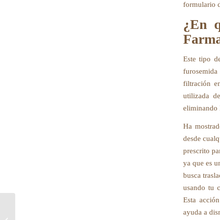
formulario 
¿En q
Farma
Este tipo d
furosemida 
filtración 
utilizada 
eliminando l
Ha mostrado
desde cualq
prescrito p
ya que es u
busca trasla
usando tu c
Esta acción
Montelukast​ al mejor precio –
ayuda a dism
Montelukast explicado de forma