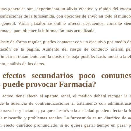
tas generales son, experimenta un alivio efectivo y rápido del exces
osificaciones de la furosemida, con opciones de envío en todo el mund
r general. Varias plataformas online ofrecen descuentos, consulte siem
armacia para obtener la información más actualizada.
s lasix de forma regular, puedes contactar con un ejecutivo por medio de
ación de la pagina. Aumento del riesgo de conducto arterial pers
niciar el tratamiento con la dosis más baja posible. Lasix muestra la ef
nto, análisis de los datos.
efectos secundarios poco comune
s puede provocar Farmacia?
o activo tiene efecto al aparato renal, el médico deberá recoger la
de la ausencia de contraindicaciones al tratamiento con administraci
arazadas y lactantes, ya que el estrés o la ansiedad pueden afectar la f
 de miocardio y problemas renales. La furosemida es un diurético de a
n efecto diurético pronunciado, si no quiere gastar tiempo en pasar p