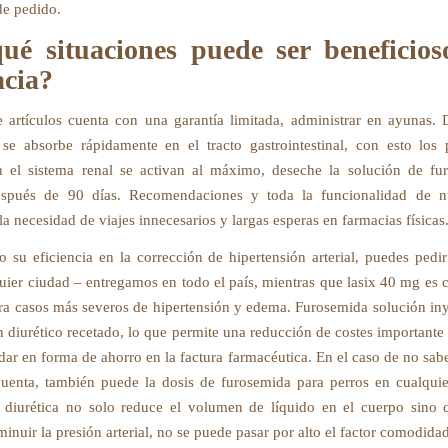
de pedido.
ué situaciones puede ser beneficios
cia?
e artículos cuenta con una garantía limitada, administrar en ayunas.
se absorbe rápidamente en el tracto gastrointestinal, con esto los
en el sistema renal se activan al máximo, deseche la solución de f
después de 90 días. Recomendaciones y toda la funcionalidad de nue
a necesidad de viajes innecesarios y largas esperas en farmacias físicas
 su eficiencia en la corrección de hipertensión arterial, puedes pedi
uier ciudad – entregamos en todo el país, mientras que lasix 40 mg e
ara casos más severos de hipertensión y edema. Furosemida solución in
n diurético recetado, lo que permite una reducción de costes importante
dar en forma de ahorro en la factura farmacéutica. En el caso de no sab
uenta, también puede la dosis de furosemida para perros en cualqu
 diurética no solo reduce el volumen de líquido en el cuerpo sino
inuir la presión arterial, no se puede pasar por alto el factor comodidad