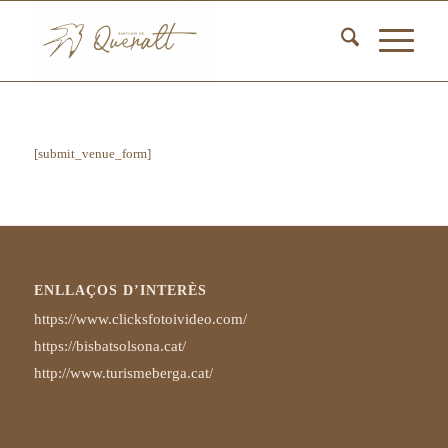
[submit_venue_form]
ENLLAÇOS D’INTERÈS
https://www.clicksfotoivideo.com/
https://bisbatsolsona.cat/
http://www.turismeberga.cat/