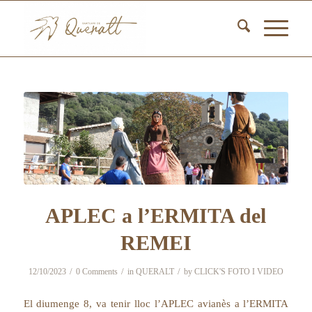
APLEC a l’ERMITA del
REMEI
/
/
/
12/10/2023
0 Comments
in
QUERALT
by
CLICK'S FOTO I VIDEO
El diumenge 8, va tenir lloc l’APLEC avianès a l’ERMITA