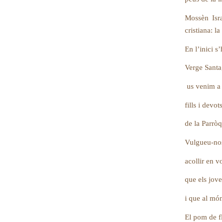
Mossèn Isra
cristiana: la
En l’inici s
Verge Sant
us venim a 
fills i dev
de la Parrò
Vulgueu-no
acollir 
que els jov
i que al món
El pom de f