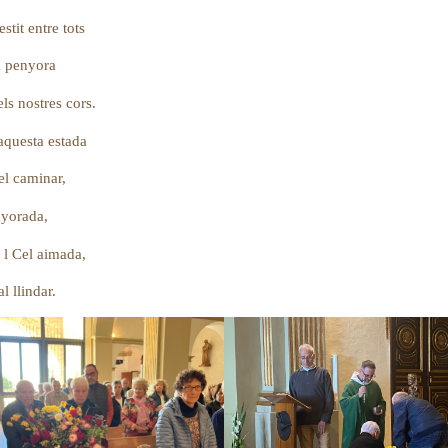
 vestit entre tots
la vera penyora
ls nostres cors.
aquesta estada
el caminar,
nyorada,
 l Cel aimada,
os al llindar.