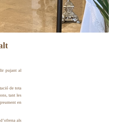
alt
ir pujant al
tació de tota
ons, tant les
 greument en
 d’ofrena als