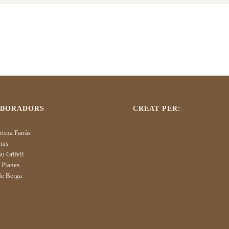
ABORADORS
CREAT PER:
tina Farràs
ras
u Grifell
 Planes
de Berga