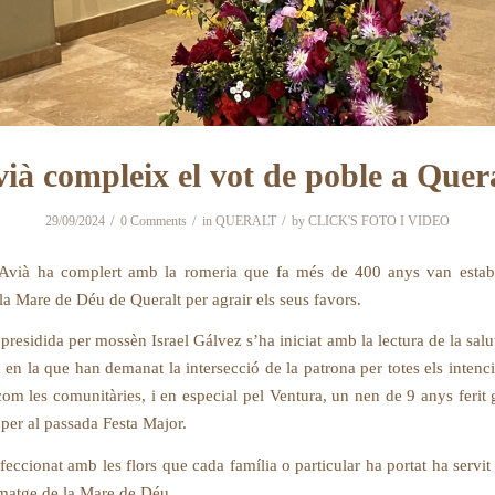
ià compleix el vot de poble a Quer
/
/
/
29/09/2024
0 Comments
in
QUERALT
by
CLICK'S FOTO I VIDEO
Avià ha complert amb la romeria que fa més de 400 anys van establ
la Mare de Déu de Queralt per agrair els seus favors.
 presidida per mossèn Israel Gálvez s’ha iniciat amb la lectura de la salu
 en la que han demanat la intersecció de la patrona per totes els intenci
 com les comunitàries, i en especial pel Ventura, un nen de 9 anys ferit
 per al passada Festa Major.
ccionat amb les flors que cada família o particular ha portat ha servit
imatge de la Mare de Déu.