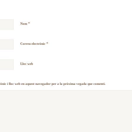
*
Nom
*
Correu electrònic
Lloc web
rònic i lloc web en aquest navegador per a la pròxima vegada que comenti.