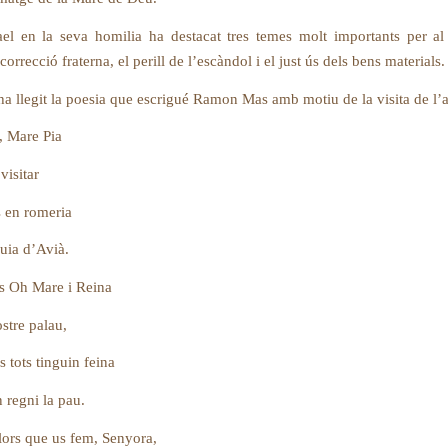
el en la seva homilia ha destacat tres temes molt importants per al
 correcció fraterna, el perill de l’escàndol i el just ús dels bens materials.
’ha llegit la poesia que escrigué Ramon Mas amb motiu de la visita de l
a, Mare Pia
visitar
ots en romeria
quia d’Avià.
s Oh Mare i Reina
en vostre palau,
es tots tinguin feina
 regni la pau.
lors que us fem, Senyora,