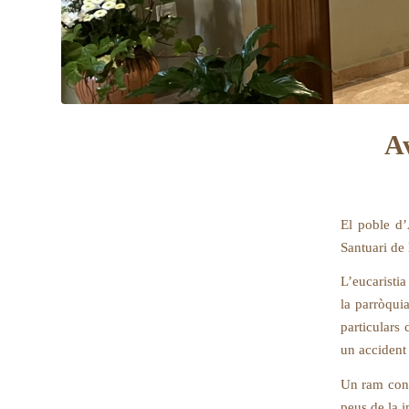
Av
El poble d’
Santuari de 
L’eucaristia
la parròquia
particulars
un accident
Un ram confe
peus de la 