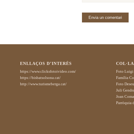
ENLLAÇOS D’INTERÈS
COL·L
https://www.clicksfotoivideo.com/
Foto Luigi
https://bisbatsolsona.cat/
Família Cor
http://www.turismeberga.cat/
Foto Deseu
Juli Gendra
Joan Coma
Parròquia 