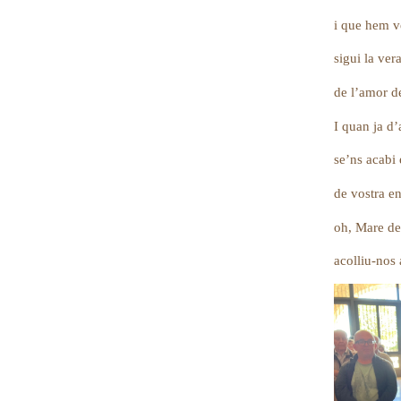
i que hem
sigui 
de l’amor de
I quan ja d’
se’ns acabi 
de vostra e
oh, Mare de
acolliu-n