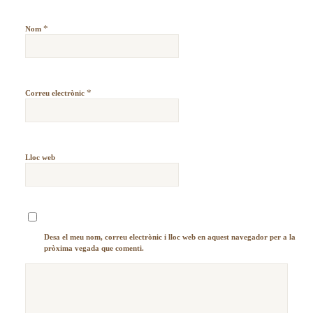
*
Nom
*
Correu electrònic
Lloc web
Desa el meu nom, correu electrònic i lloc web en aquest navegador per a la
pròxima vegada que comenti.