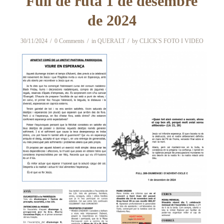
Full de ruta 1 de desembre
de 2024
/
/
/
30/11/2024
0 Comments
in
QUERALT
by
CLICK'S FOTO I VIDEO