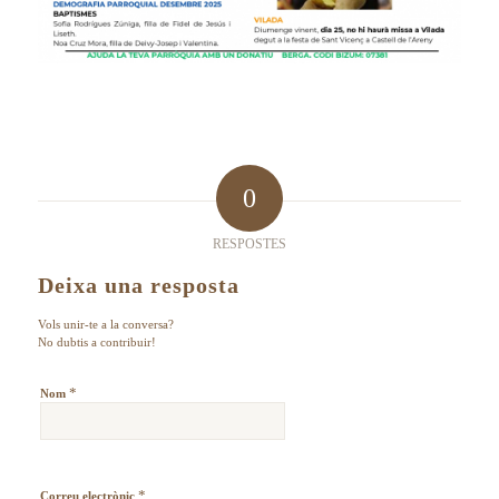
0
RESPOSTES
Deixa una resposta
Vols unir-te a la conversa?
No dubtis a contribuir!
*
Nom
*
Correu electrònic