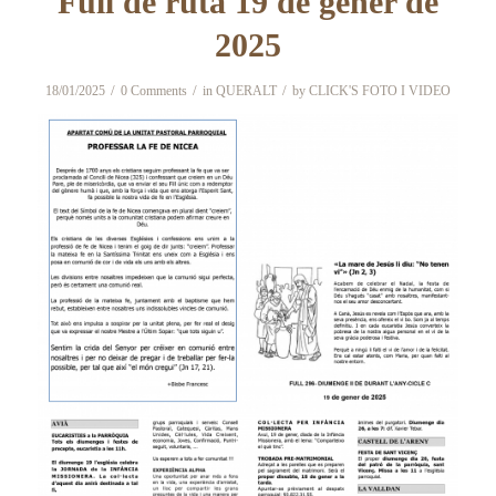
Full de ruta 19 de gener de
2025
/
/
/
18/01/2025
0 Comments
in
QUERALT
by
CLICK'S FOTO I VIDEO