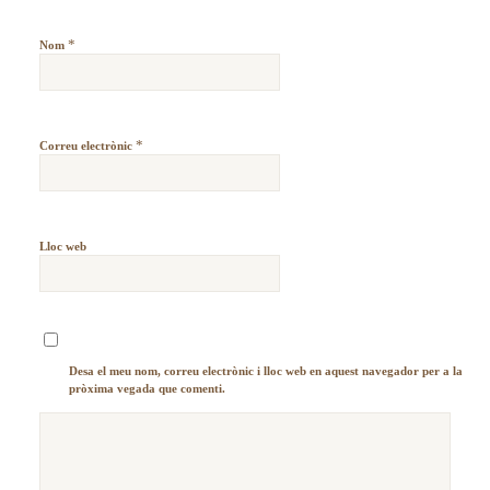
*
Nom
*
Correu electrònic
Lloc web
Desa el meu nom, correu electrònic i lloc web en aquest navegador per a la
pròxima vegada que comenti.