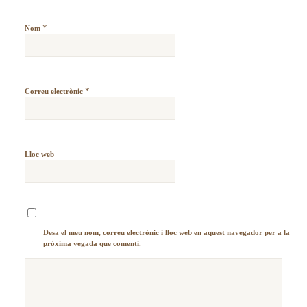
*
Nom
*
Correu electrònic
Lloc web
Desa el meu nom, correu electrònic i lloc web en aquest navegador per a la
pròxima vegada que comenti.