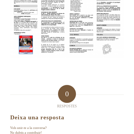
0
RESPOSTES
Deixa una resposta
Vols unir-te a la conversa?
No dubtis a contribuir!