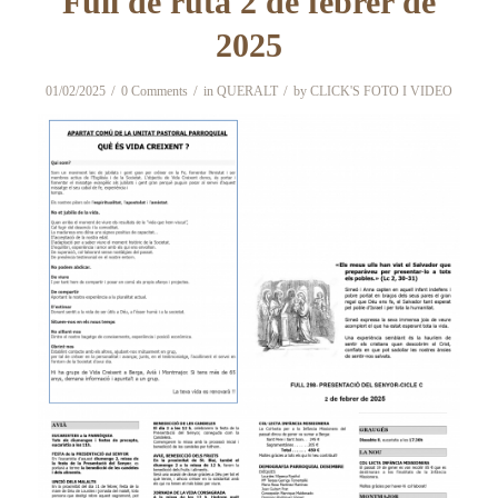
Full de ruta 2 de febrer de
2025
/
/
/
01/02/2025
0 Comments
in
QUERALT
by
CLICK'S FOTO I VIDEO