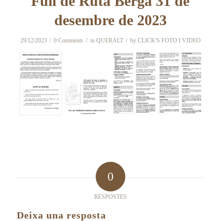
Full de Ruta Berga 31 de
desembre de 2023
/
/
/
29/12/2023
0 Comments
in
QUERALT
by
CLICK'S FOTO I VIDEO
0
RESPOSTES
Deixa una resposta