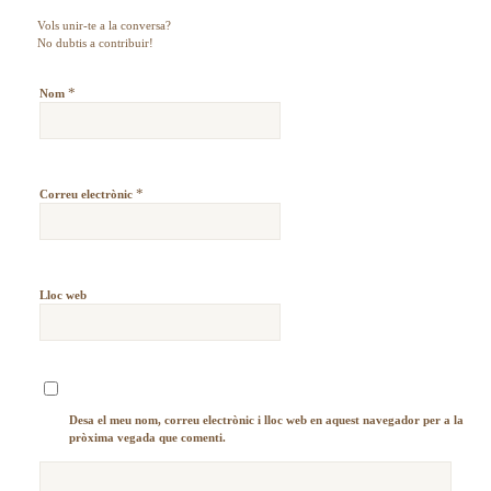
Vols unir-te a la conversa?
No dubtis a contribuir!
*
Nom
*
Correu electrònic
Lloc web
Desa el meu nom, correu electrònic i lloc web en aquest navegador per a la
pròxima vegada que comenti.