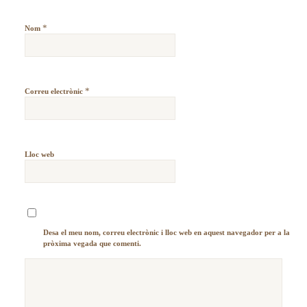
*
Nom
*
Correu electrònic
Lloc web
Desa el meu nom, correu electrònic i lloc web en aquest navegador per a la
pròxima vegada que comenti.