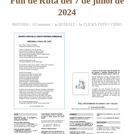
Full de Ruta del 7 de juliol de
2024
/
/
/
06/07/2024
0 Comments
in
QUERALT
by
CLICK'S FOTO I VIDEO