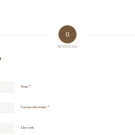
0
RESPOSTES
a
*
Nom
*
Correu electrònic
Lloc web