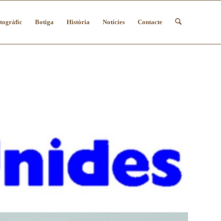
togràfic
Botiga
Història
Notícies
Contacte