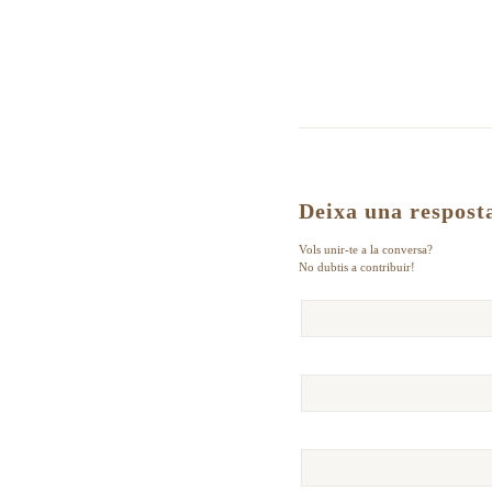
Deixa una respost
Vols unir-te a la conversa?
No dubtis a contribuir!