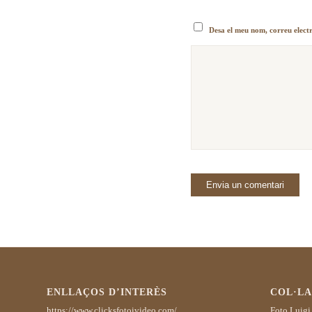
Desa el meu nom, correu elect
ENLLAÇOS D’INTERÈS
COL·L
https://www.clicksfotoivideo.com/
Foto Luigi