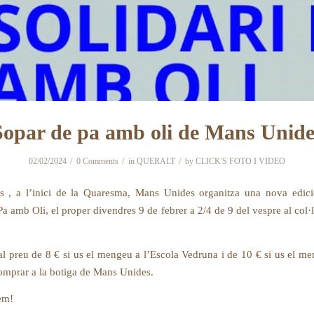
Sopar de pa amb oli de Mans Unide
/
/
/
02/02/2024
0 Comments
in
QUERALT
by
CLICK'S FOTO I VIDEO
 , a l’inici de la Quaresma, Mans Unides organitza una nova edici
Pa amb Oli, el proper divendres 9 de febrer a 2/4 de 9 del vespre al col
 al preu de 8 € si us el mengeu a l’Escola Vedruna i de 10 € si us el m
omprar a la botiga de Mans Unides.
em!