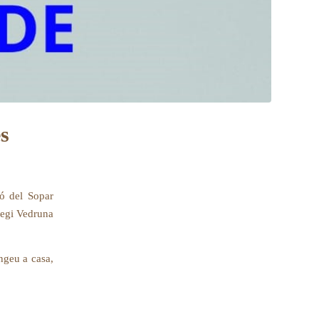
s
ó del Sopar
·legi Vedruna
engeu a casa,