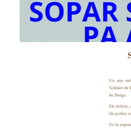
Un any més
Solidari de 
de Berga.
Els tickets,
els podeu c
Us hi esper