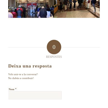
0
RESPOSTES
Deixa una resposta
Vols unir-te a la conversa?
No dubtis a contribuir!
*
Nom