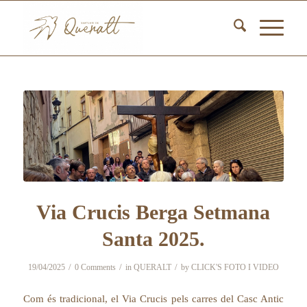
Via Crucis Berga Setmana
Santa 2025.
/
/
/
19/04/2025
0 Comments
in
QUERALT
by
CLICK'S FOTO I VIDEO
Com és tradicional, el Via Crucis pels carres del Casc Antic