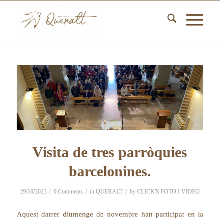
Visita de tres parròquies
barcelonines.
/
/
/
29/10/2023
0 Comments
in
QUERALT
by
CLICK'S FOTO I VIDEO
Aquest darrer diumenge de novembre han participat en la