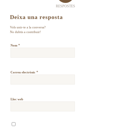
RESPOSTES
Deixa una resposta
Vols unir-te a la conversa?
No dubtis a contribuir!
*
Nom
*
Correu electrònic
Lloc web