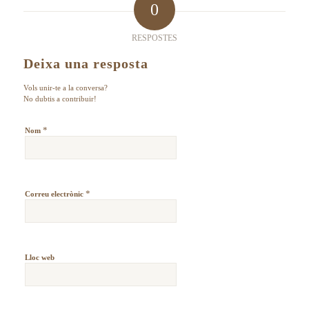
0
RESPOSTES
Deixa una resposta
Vols unir-te a la conversa?
No dubtis a contribuir!
*
Nom
*
Correu electrònic
Lloc web