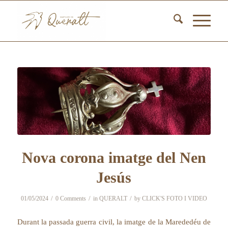
Nova corona imatge del Nen
Jesús
/
/
/
01/05/2024
0 Comments
in
QUERALT
by
CLICK'S FOTO I VIDEO
Durant la passada guerra civil, la imatge de la Marededéu de